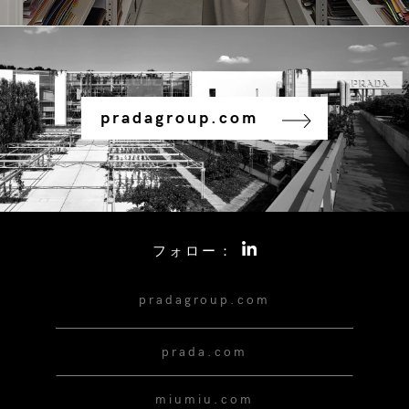
pradagroup.com
フォロー：
pradagroup.com
prada.com
miumiu.com