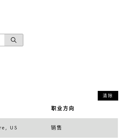
清除
职业方向
re, US
销售