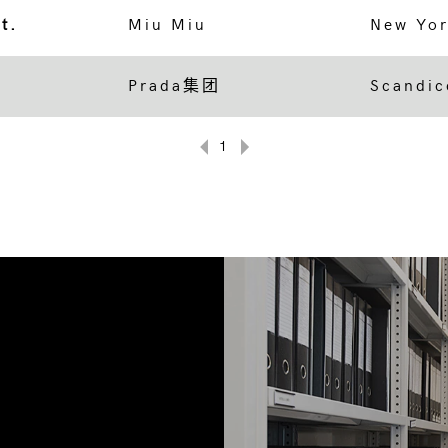
t.
Miu Miu
New Yor
Prada集团
Scandic
1