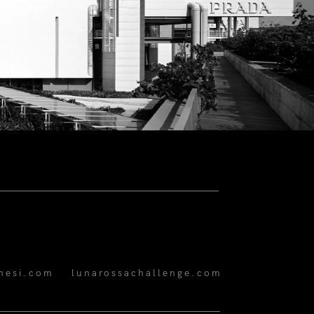
hesi.com
lunarossachallenge.com