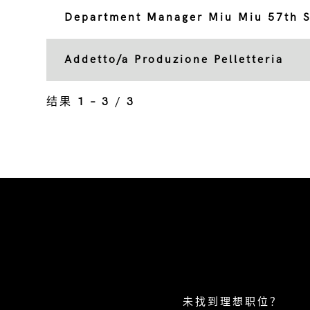
Department Manager Miu Miu 57th S
Addetto/a Produzione Pelletteria
结果
1 – 3
/
3
未找到理想职位？