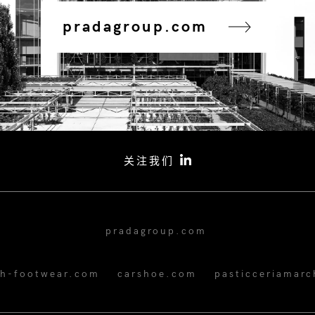
pradagroup.com
关注我们
pradagroup.com
ch-footwear.com
carshoe.com
pasticceriamarc