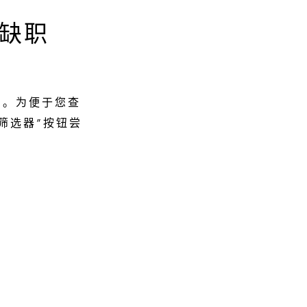
缺职
知。为便于您查
筛选器”按钮尝