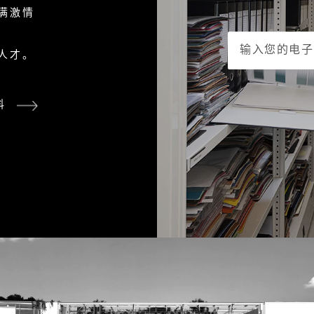
满激情
的人才。
料