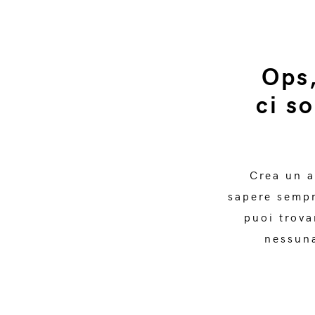
Ops
ci s
Crea un 
sapere sempr
puoi trova
nessuna