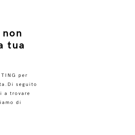
 non
a tua
ETING per
ta.Di seguito
i a trovare
liamo di