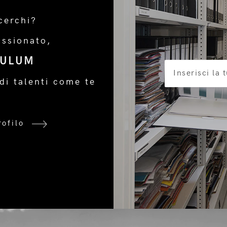
cerchi?
assionato,
CULUM
di talenti come te
rofilo