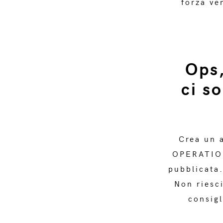
forza ve
Ops
ci s
Crea un 
OPERATION
pubblicata.
Non riesci
consigl