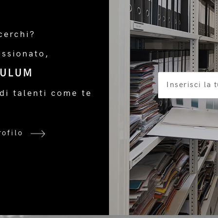
cerchi?
assionato,
CULUM
di talenti come te
rofilo