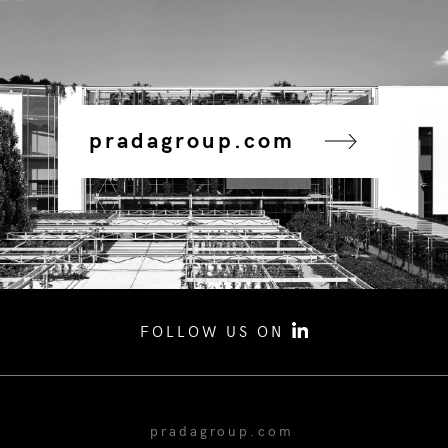
pradagroup.com
FOLLOW US ON
pradagroup.com