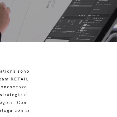
rations sono
 Team RETAIL
conoscenza
strategie di
negozi. Con
aloga con la