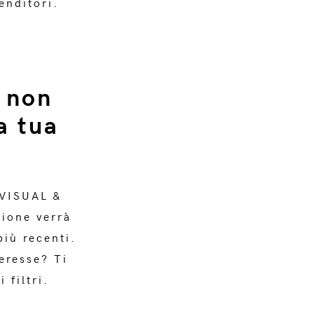
enditori.
 non
a tua
 VISUAL &
ione verrà
più recenti.
teresse? Ti
 filtri.