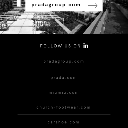
pradagroup.com
FOLLOW US ON
pradagroup.com
prada.com
miumiu.com
church-footwear.com
carshoe.com