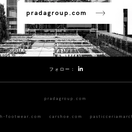
pradagroup.com
フォロー：
pradagroup.com
ch-footwear.com
carshoe.com
pasticceriamarc