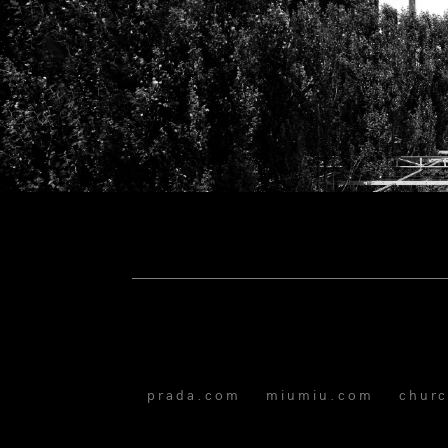
prada.com
miumiu.com
chur