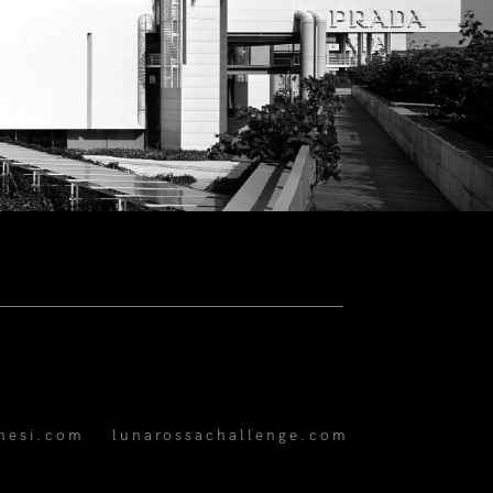
hesi.com
lunarossachallenge.com