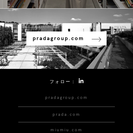
pradagroup.com
フォロー：
pradagroup.com
prada.com
miumiu.com