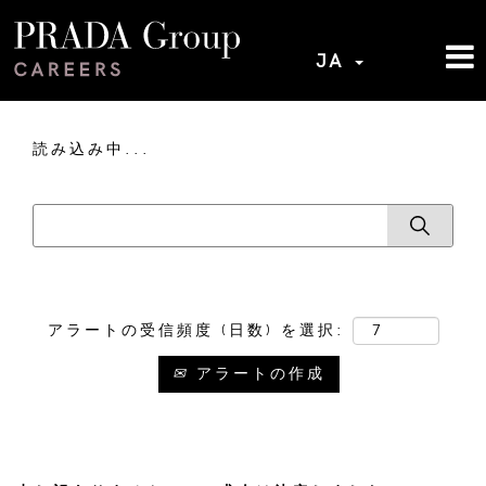
JA
読み込み中...
アラートの受信頻度 (日数) を選択:
アラートの作成