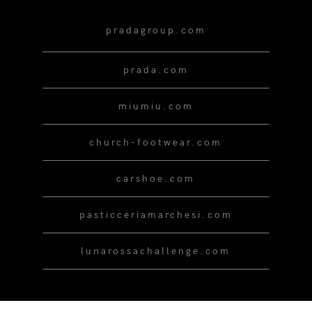
pradagroup.com
prada.com
miumiu.com
church-footwear.com
carshoe.com
pasticceriamarchesi.com
lunarossachallenge.com